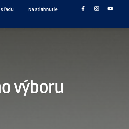
is ľadu
Na stiahnutie
ho výboru