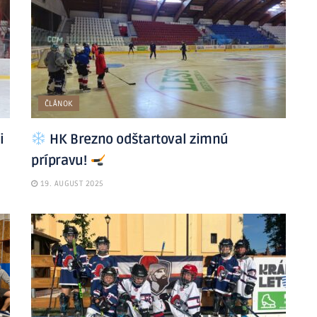
ČLÁNOK
i
HK Brezno odštartoval zimnú
prípravu!
19. AUGUST 2025