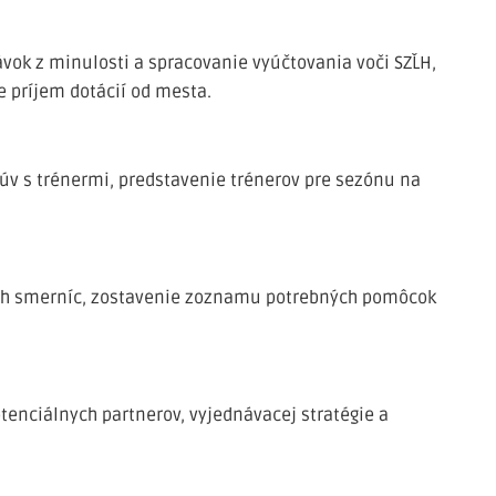
vok z minulosti a spracovanie vyúčtovania voči SZĽH,
e príjem dotácií od mesta.
úv s trénermi, predstavenie trénerov pre sezónu na
ých smerníc, zostavenie zoznamu potrebných pomôcok
enciálnych partnerov, vyjednávacej stratégie a