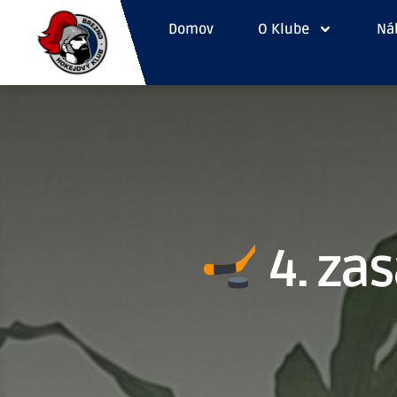
Domov
O Klube
Náb
4. za