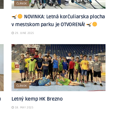
ČLÁNOK
NOVINKA: Letná korčuliarska plocha
v mestskom parku je OTVORENÁ!
29. JUNE 2025
ČLÁNOK
u
Letný kemp HK Brezno
18. MAY 2025