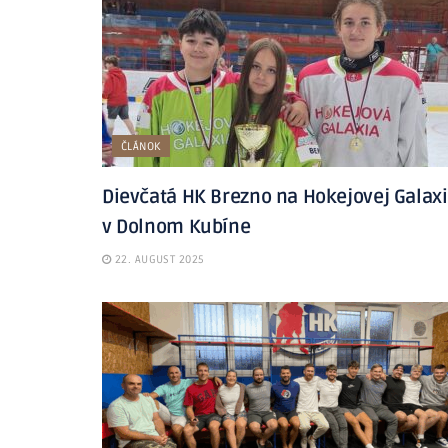
ČLÁNOK
Dievčatá HK Brezno na Hokejovej Galaxi
v Dolnom Kubíne
22. AUGUST 2025