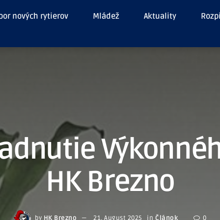
or nových rytierov
Mládež
Aktuality
Rozp
sadnutie Výkonné
HK Brezno
by
HK Brezno
21. August 2025
in
Článok
0