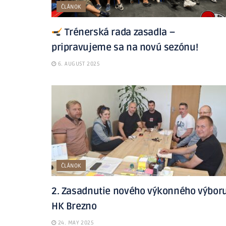
ČLÁNOK
Trénerská rada zasadla –
pripravujeme sa na novú sezónu!
6. AUGUST 2025
ČLÁNOK
2. Zasadnutie nového výkonného výbor
HK Brezno
24. MAY 2025