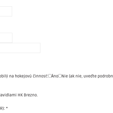
obilý na hokejovú činnosť:
Áno
Nie (ak nie, uveďte podrobn
ravidlami HK Brezno.
R):
*