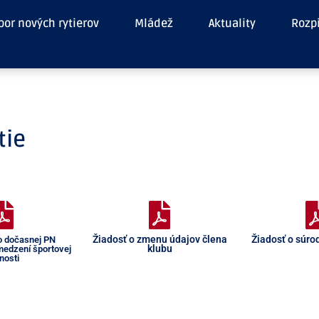
or nových rytierov
Mládež
Aktuality
Rozp
tie
Žiadosť o zmenu údajov člena
Žiadosť o súro
o dočasnej PN
klubu
edzení športovej
nosti