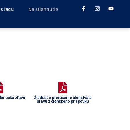
is ľadu
Na stiahnutie
deneckú zľavu
Žiadosť o prerušenie členstva a
úľavu z členského príspevku