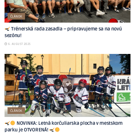
ČLÁNOK
Trénerská rada zasadla – pripravujeme sa na novú
sezónu!
6. AUGUST 2025
ČLÁNOK
NOVINKA: Letná korčuliarska plocha v mestskom
parku je OTVORENÁ!