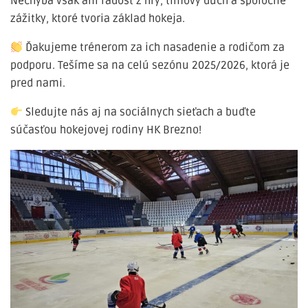
Nechýba však ani radosť z hry, tímový duch a spoločné
zážitky, ktoré tvoria základ hokeja.
Ďakujeme trénerom za ich nasadenie a rodičom za
podporu. Tešíme sa na celú sezónu 2025/2026, ktorá je
pred nami.
Sledujte nás aj na sociálnych sieťach a buďte
súčasťou hokejovej rodiny HK Brezno!