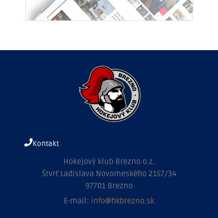
Kontakt
Hokejový klub Brezno o.z.
Štvrť Ladislava Novomeského 2157/34
97701 Brezno
E-mail:
info@hkbrezno.sk