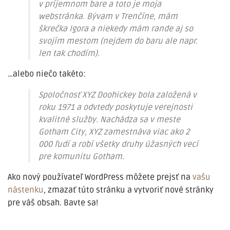
v príjemnom bare a toto je moja
webstránka. Bývam v Trenčíne, mám
škrečka Igora a niekedy mám rande aj so
svojím mestom (nejdem do baru ale napr.
len tak chodím).
…alebo niečo takéto:
Spoločnosť XYZ Doohickey bola založená v
roku 1971 a odvtedy poskytuje verejnosti
kvalitné služby. Nachádza sa v meste
Gotham City, XYZ zamestnáva viac ako 2
000 ľudí a robí všetky druhy úžasných vecí
pre komunitu Gotham.
Ako nový používateľ WordPress môžete prejsť na
vašu
nástenku
, zmazať túto stránku a vytvoriť nové stránky
pre váš obsah. Bavte sa!