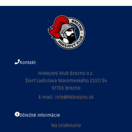
Kontakt
Hokejový klub Brezno o.z.
Štvrť Ladislava Novomeského 2157/34
97701 Brezno
E-mail:
info@hkbrezno.sk
Dôležité informácie
Na stiahnutie